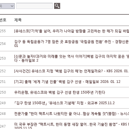
번호
제목
255
[유네스코]‘기억’을 넘어, 우리가 나아갈 방향을 고민하는 한 해가 되길 바
김구 등 독립운동가 7명 잠든 곳 효창공원 ‘국립공원 전환’ 추진 - 경향신문 20
254
01
[신문과 놀자!/과거와 미래를 잇는 역사 이야기]백범 김구의 마지막 꿈은 
253
다 - 동아일보 2
252
[사사건건] 유네스코 지정 ‘백범 김구의 해’는 언제일까요? - KBS 2026. 01.
251
[기고] 올해 ‘세계 기념 인물’ 백범 김구 선생 - 매일일보 2026. 01. 12
250
우리은행, 유네스코와 백범 김구 선생 탄생 150주년 기린다
249
「김구 탄생 150주년」 ‘유네스코 기념해’ 지정 - 외교부 2025.11.2
248
전문가들 "한미 팩트시트 나왔지만 끝 아냐…협상 계속될 것"(종합) - 뉴시스 2
미 국무 부장관 “팩트시트, 한미 동맹 새장 열어…한국 기술진 환영” - KBS 
247
2025.11.15