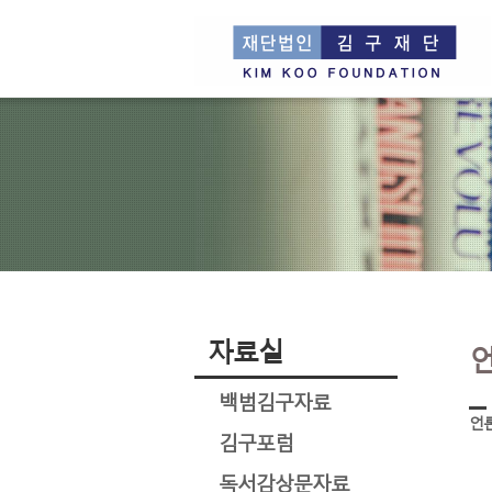
자료실
백범김구자료
언
김구포럼
독서감상문자료