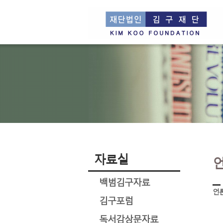
자료실
백범김구자료
언
김구포럼
독서감상문자료