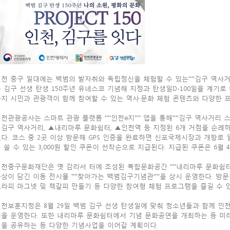
천 중구 일대에는 백범의 발자취와 독립정신을 체험할 수 있는''''김구 역사거리
 김구 선생 탄생 150주년 유네스코 기념해 지정과 탄생일D-100일을 계기로 마
지 시민과 관광객이 함께 참여할 수 있는 역사·문화 체험 콘텐츠와 다양한 
천관광공사는 스마트 관광 플랫폼 ''''인천e지'''' 앱을 통해''''김구 역사거리
김구 역사거리, ▲내리마루 문화쉼터, ▲인천역 등 지정된 6개 거점을 순례
다. 코스 중 2곳 이상 방문해 GPS 인증을 완료하면 신포국제시장과 개항로 
 쓸 수 있는 3,000원 할인 쿠폰이 선착순으로 지급된다. 지급된 쿠폰은 6월
천중구문화재단은 옛 감리서 터에 조성된 복합문화공간 ''''내리마루 문화쉼터'
상이 담긴 이동 전시물 ''''찾아가는 백범김구기념관''''을 상시 운영한다. 방
라피 마그넷 및 책갈피 만들기 등 다양한 참여형 체험 프로그램을 즐길 수 있
천보훈지청은 8월 29일 백범 김구 선생 탄생일에 맞춰 청소년들과 함께 인
램을 운영한다. 또한 내리마루 문화쉼터에서 기념 문화공연을 개최하는 등 
을 공유하는 등 다양한 기념사업을 이어갈 계획이다.