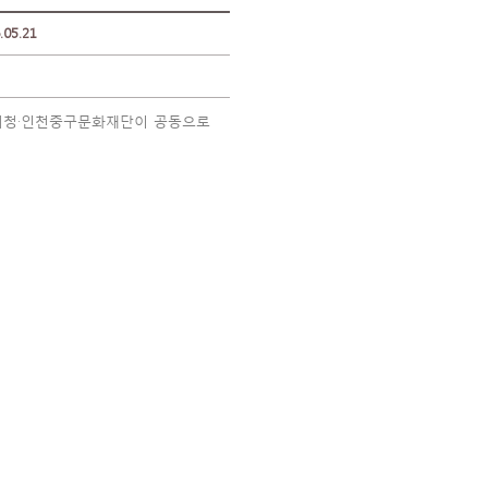
5.21
훈지청·인천중구문화재단이 공동으로