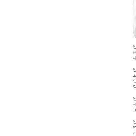
인
는
까
인
▲
있
럼
인
사
그
인
신