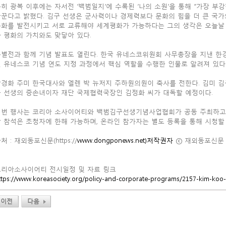
히 광복 이후에는 자서전 ‘백범일지’에 수록된 ‘나의 소원’을 통해 “가장 부
꾼다고 밝혔다. 김구 선생은 군사력이나 경제력보다 문화의 힘을 더 큰 국가
문화를 발전시키고 서로 교류해야 세계평화가 가능하다는 그의 생각은 오늘날
 평화의 가치와도 맞닿아 있다.
별전과 함께 기념 발표도 열린다. 한국 유네스코위원회 사무총장을 지낸 한경구
 유네스코 기념 연도 지정 과정에서 핵심 역할을 수행한 인물로 알려져 있다
경화 주미 한국대사와 엘렌 박 뉴저지 주하원의원이 축사를 전한다. 김미 
구 선생의 증손녀이자 재단 국제협력국장인 김정화 씨가 대독할 예정이다.
이번 행사는 코리아 소사이어티와 백범김구선생기념사업협회가 공동 주최하고,
 참석은 초청자에 한해 가능하며, 온라인 참가자는 별도 등록을 통해 시청할 
처 : 재외동포신문(https://
www.dongponews.net)저작권자
ⓒ 재외동포신문 
코리아소사이어티 전시일정 및 자료 링크
ttps://www.koreasociety.org/policy-and-corporate-programs/2157-kim-koo-
이전
다음