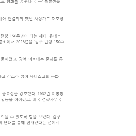
로 평화를 꿈꾸다, 김구’ 특별전을
계와 연결되려 했던 사상가로 재조명
 탄생 150주년이 되는 해다. 유네스
총회에서 2026년을 ‘김구 탄생 150주
물이었고, 광복 이후에는 문화를 통
한다고 강조한 점이 유네스코의 문화
중요성을 강조했다. 1932년 이봉창
속에 활동을 이어갔고, 미국 전략사무국
의될 수 있도록 힘을 보탰다. 김구
의 연대를 통해 전개됐다는 점에서