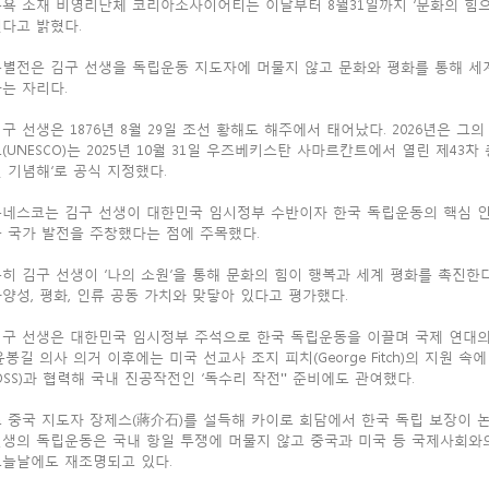
욕 소재 비영리단체 코리아소사이어티는 이날부터 8월31일까지 ‘문화의 힘으
다고 밝혔다.
특별전은 김구 선생을 독립운동 지도자에 머물지 않고 문화와 평화를 통해 세
는 자리다.
구 선생은 1876년 8월 29일 조선 황해도 해주에서 태어났다. 2026년은 그의
(UNESCO)는 2025년 10월 31일 우즈베키스탄 사마르칸트에서 열린 제43차 
 기념해’로 공식 지정했다.
유네스코는 김구 선생이 대한민국 임시정부 수반이자 한국 독립운동의 핵심 인
 국가 발전을 주창했다는 점에 주목했다.
히 김구 선생이 ‘나의 소원’을 통해 문화의 힘이 행복과 세계 평화를 촉진
양성, 평화, 인류 공동 가치와 맞닿아 있다고 평가했다.
구 선생은 대한민국 임시정부 주석으로 한국 독립운동을 이끌며 국제 연대의 
윤봉길 의사 의거 이후에는 미국 선교사 조지 피치(George Fitch)의 지원 
OSS)과 협력해 국내 진공작전인 ‘독수리 작전'' 준비에도 관여했다.
 중국 지도자 장제스(蔣介石)를 설득해 카이로 회담에서 한국 독립 보장이 논
선생의 독립운동은 국내 항일 투쟁에 머물지 않고 중국과 미국 등 국제사회와
오늘날에도 재조명되고 있다.