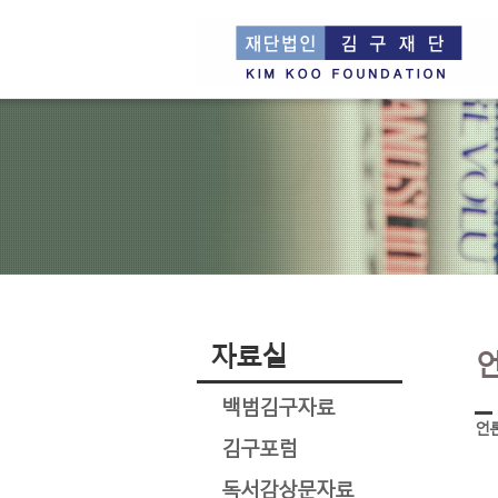
자료실
백범김구자료
언
김구포럼
독서감상문자료