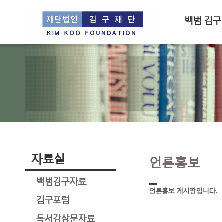
백범 김구
자료실
언론홍보
백범김구자료
언론홍보 게시판입니다.
김구포럼
독서감상문자료