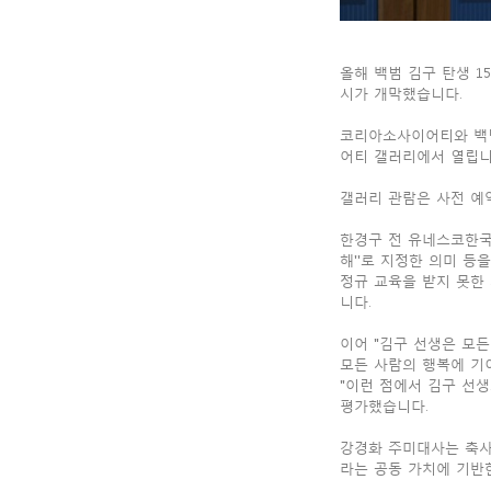
올해 백범 김구 탄생 1
시가 개막했습니다.
코리아소사이어티와 백범
어티 갤러리에서 열립니
갤러리 관람은 사전 예
한경구 전 유네스코한국
해''로 지정한 의미 등
정규 교육을 받지 못한
니다.
이어 "김구 선생은 모
모든 사람의 행복에 기
"이런 점에서 김구 선
평가했습니다.
강경화 주미대사는 축사
라는 공동 가치에 기반