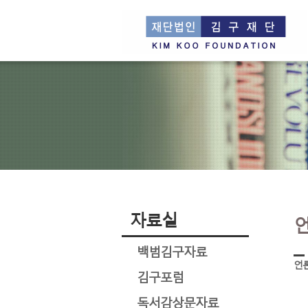
자료실
백범김구자료
언
김구포럼
독서감상문자료