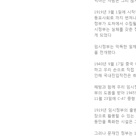
억하는 사람은 그리 많지
1919년 3월 1일에 
동포사회로 까지 번져나
정부가 도처에서 수립될
시정부는 실체를 갖춘 
게 되었다.
임시정부는 악독한 일제
을 전개했다.
1940년 9월 17일
하고 우리 손으로 직접 
인해 국내진입작전은 취
해방과 함께 우리 임시
부의 도움을 받아 194
11월 23일에 C-47
1919년 임시정부의 
장으로 활용할 수 있는
동만을 특화한 시설은 
그러나 문재인 정부는 