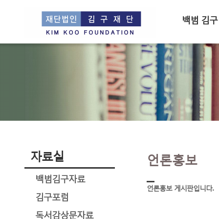
백범 김구
자료실
언론홍보
백범김구자료
언론홍보 게시판입니다.
김구포럼
독서감상문자료