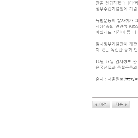
관을 건립하겠습니다”라고
정부수립기념일에 기념관
독립운동의 발자취가 그
지상4층의 연면적 9,8
아쉽게도 시간이 좀 더 
임시정부기념관이 개관
져 있는 독립관 등과 
11월 23일 임시정부
순국선열과 독립운동의 
출처 : 서울일보(
http:/
이전
다음