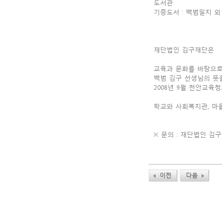
도서관
기증도서 : 백범일지 외
재단법인 김구재단은
교육과 문화를 바탕으로
백범 김구 선생님의 뜻
2008년 9월 천안교
학교와 사회복지관, 마
※ 문의 : 재단법인 김구재단
이전
다음