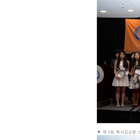
▼ 제 5회 독서감상문