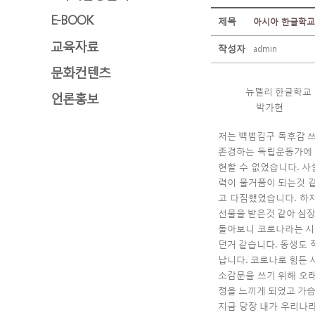
E-BOOK
제목
아시아 한글학교
교육자료
작성자
admin
문화컨텐츠
뉴델리
한글학교
언론홍보
박가현
저는
백범김구
독후감
존경하는
독립운동가에
현할
수
없었습니다
사
.
력이
물거품이
되는것
고
다짐했었습니다
하
.
선물을
받은것
같아
심
돌아보니
코로나라는
시
던거
같습니다
동생도
.
납니다
코로나로
힘든
.
소감문을
쓰기
위해
오
정을
느끼게
되었고
가
지금
당장
내가
우리나