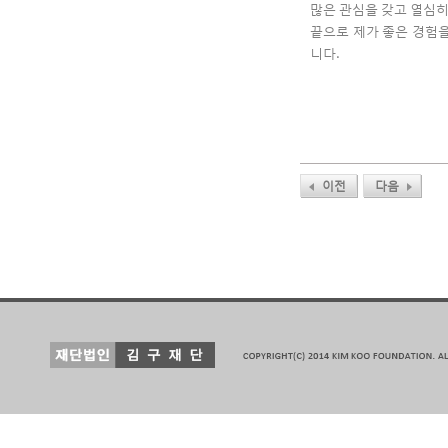
많은
관심을
갖고
열심
끝으로
제가
좋은
경험
니다
.
이전
다음