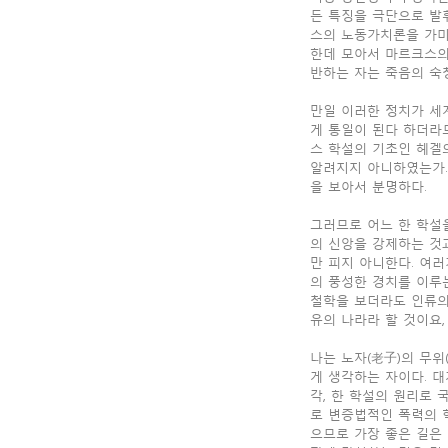
든 특징을 극단으로 발
스의 노동가치론을 가미
한데 모아서 마르크스의
반하는 자는 죽음의 숙
만일 이러한 정치가 세
게 통일이 된다 하더라
스 학설의 기초인 헤겔
알려지지 아니하였는가.
을 보아서 분명하다.
그러므로 어느 한 학설
의 신앙을 강제하는 것과
만 피지 아니한다. 여
의 풍성한 경치를 이루
철학을 보더라도 인류의
유의 나라라 할 것이요
나는 노자(老子)의 무위
게 생각하는 자이다. 
각, 한 학설의 원리로
로 변증법적인 폭력의 
으므로 가장 좋은 길은 