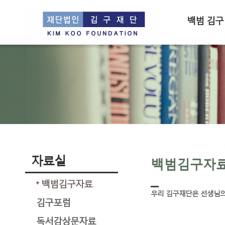
백범 김구
자료실
백범김구자
백범김구자료
우리 김구재단은 선생님의
김구포럼
독서감상문자료