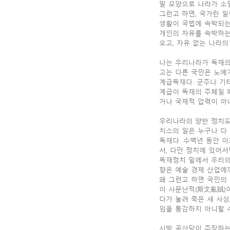
말 모양으로 나라가 소
그런고 하면, 국가란 
생활이 국법에 속박되는
개인의 자유를 속박하는
오고, 자유 없는 나라의
나는 우리나라가 독재의
고는 다른 국민은 노예가
계급독재다. 군주나 기
계급이 독재의 주체일 
거나 국제적 압력이 아
우리나라의 양반 정치도
치스의 일은 누구나 다 
독재다. 수백년 동안 이
서, 다만 정치에 있어
독재정치 밑에서 우리의
향은 예술 경제 산업에
왜 그런고 하면 국민의
이 사문난적(斯文亂賊)
다가 눌려 죽은 새 사상
임을 통감하지 아니할 수
시방 공산당이 주장하는